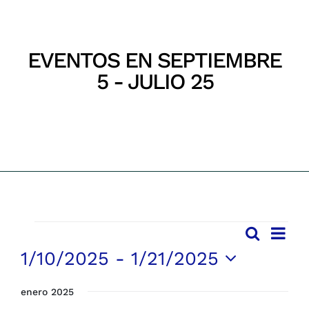
Parques
EVENTOS EN SEPTIEMBRE
Recursos
5 - JULIO 25
Inicio
Eventos
Galería
Emergencias
Contacto
EVENTOS
Nave
Buscar
Navega
Lista
de
1/10/2025
 - 
1/21/2025
vista
de
de
Selecciona
búsqu
Even
enero 2025
la