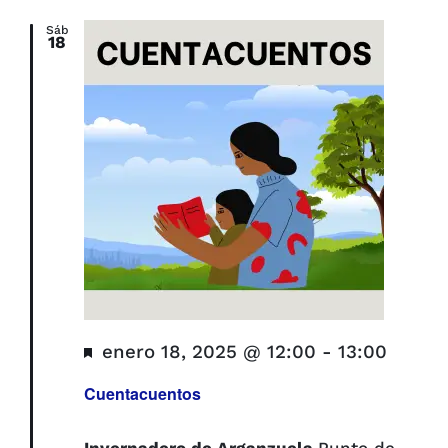
Sáb
18
Destacado
enero 18, 2025 @ 12:00
-
13:00
Cuentacuentos
Invernadero de Arganzuela
Punto de