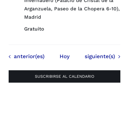
Invernadero (Palacio de Cristal de la
Arganzuela, Paseo de la Chopera 6-10),
Madrid
Gratuito
Eventos
Eventos
anterior(es)
Hoy
siguiente(s)
SUSCRIBIRSE AL CALENDARIO