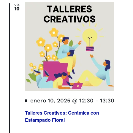
y
fecha.
Vie
10
vistas
de
Evento
Destacado
enero 10, 2025 @ 12:30
-
13:30
Talleres Creativos: Cerámica con
Estampado Floral