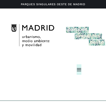
Saltar
PARQUES SINGULARES OESTE DE MADRID
al
contenido
Toggle
Navigation
Home
Actividades