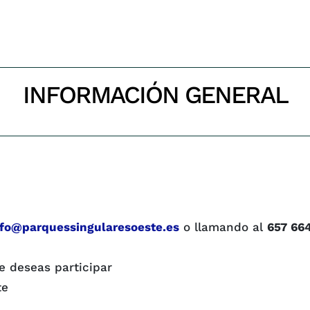
INFORMACIÓN GENERAL
Inicio
Información general
nfo@parquessingularesoeste.es
o llamando al
657 664
e deseas participar
te