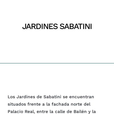
Parques
Recursos
JARDINES SABATINI
Inicio
Jardines Sabatini
Galería
Emergencias
Contacto
Los Jardines de Sabatini se encuentran
situados frente a la fachada norte del
Palacio Real, entre la calle de Bailén y la