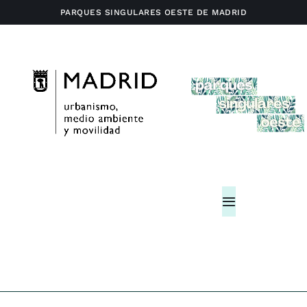
Saltar
PARQUES SINGULARES OESTE DE MADRID
al
contenido
Toggle
Navigation
Home
Actividades