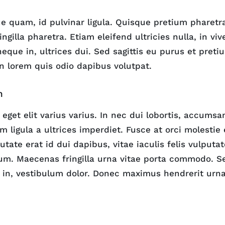
e quam, id pulvinar ligula. Quisque pretium pharetra
ingilla pharetra. Etiam eleifend ultricies nulla, in viv
 neque in, ultrices dui. Sed sagittis eu purus et pret
n lorem quis odio dapibus volutpat.
n
eget elit varius varius. In nec dui lobortis, accumsa
 ligula a ultrices imperdiet. Fusce at orci molestie 
utate erat id dui dapibus, vitae iaculis felis vulputa
tium. Maecenas fringilla urna vitae porta commodo. Se
in, vestibulum dolor. Donec maximus hendrerit urn