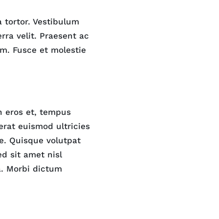
 tortor. Vestibulum
erra velit. Praesent ac
ium. Fusce et molestie
n eros et, tempus
erat euismod ultricies
te. Quisque volutpat
d sit amet nisl
a. Morbi dictum