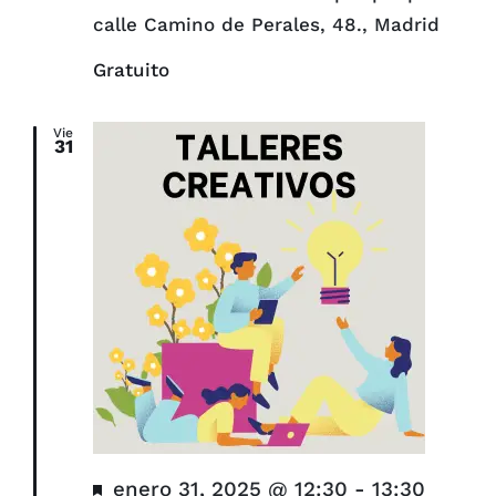
calle Camino de Perales, 48., Madrid
Gratuito
Vie
31
Destacado
enero 31, 2025 @ 12:30
-
13:30