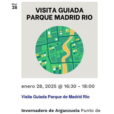
y
fecha.
Mar
28
vistas
de
Evento
enero 28, 2025 @ 16:30
-
18:00
Visita Guiada Parque de Madrid Río
Invernadero de Arganzuela
Punto de