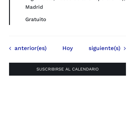
Madrid
Gratuito
Eventos
Eventos
anterior(es)
Hoy
siguiente(s)
SUSCRIBIRSE AL CALENDARIO