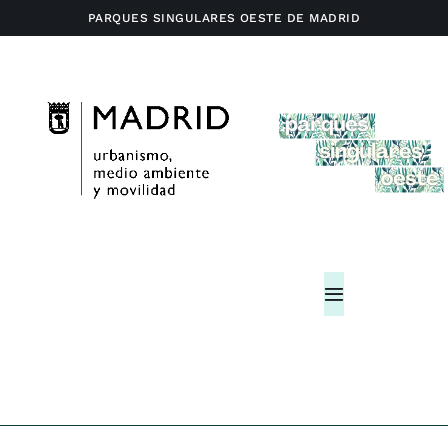
Saltar
PARQUES SINGULARES OESTE DE MADRID
al
contenido
Toggle
Navigation
Home
Actividades