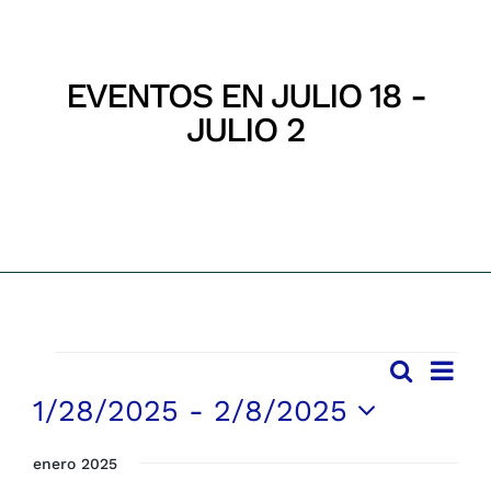
Parques
EVENTOS EN JULIO 18 -
Recursos
JULIO 2
Inicio
Eventos
Galería
Emergencias
Contacto
EVENTOS
Nave
Buscar
Navega
Lista
de
1/28/2025
 - 
2/8/2025
vista
de
de
Selecciona
búsqu
Even
enero 2025
la