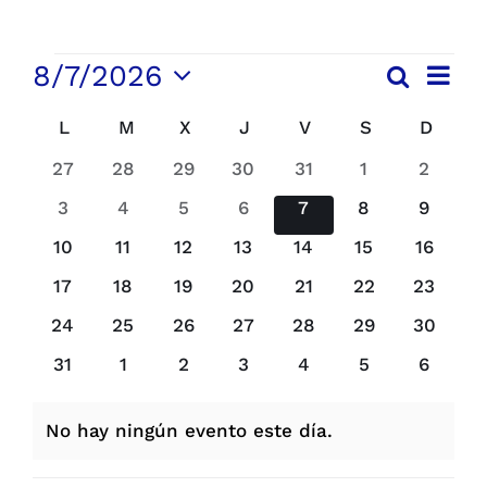
Parques
EVENTOS
Nave
8/7/2026
Buscar
Navega
Mes
de
Recursos
Selecciona
vista
de
Calendario
L
LUNES
M
MARTES
X
MIÉRCOLES
J
JUEVES
V
VIERNES
S
SÁBADO
D
DOMI
la
de
búsqu
de
fecha.
Even
0
0
0
0
0
0
0
Galería
27
28
29
30
31
1
2
eventos
eventos
eventos
eventos
eventos
eventos
evento
y
Eventos
0
0
0
0
0
0
0
3
4
5
6
7
8
9
eventos
eventos
eventos
eventos
eventos
eventos
evento
vistas
Emergencias
0
0
0
0
0
0
0
10
11
12
13
14
15
16
eventos
eventos
eventos
eventos
eventos
eventos
eventos
de
0
0
0
0
0
0
0
17
18
19
20
21
22
23
Contacto
Evento
eventos
eventos
eventos
eventos
eventos
eventos
eventos
0
0
0
0
0
0
0
24
25
26
27
28
29
30
eventos
eventos
eventos
eventos
eventos
eventos
eventos
0
0
0
0
0
0
0
31
1
2
3
4
5
6
eventos
eventos
eventos
eventos
eventos
eventos
evento
No hay ningún evento este día.
Aviso