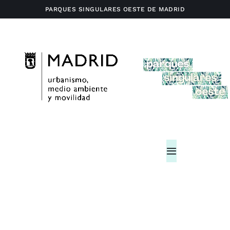
Saltar
PARQUES SINGULARES OESTE DE MADRID
al
contenido
Toggle
Navigation
Home
Actividades