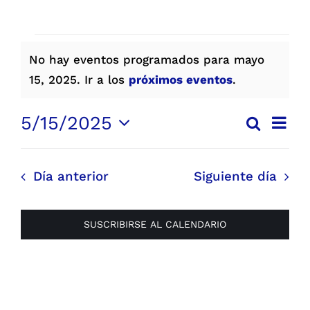
Parques
EVENTOS
No hay eventos programados para mayo
EN
Recursos
Aviso
15, 2025. Ir a los
próximos eventos
.
MAYO
Galería
15,
Nave
5/15/2025
Buscar
Navega
Día
de
2025
Selecciona
Emergencias
vista
de
la
de
Día anterior
Siguiente día
búsqu
fecha.
Even
Contacto
y
vistas
SUSCRIBIRSE AL CALENDARIO
de
Evento