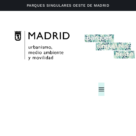
Saltar
PARQUES SINGULARES OESTE DE MADRID
al
contenido
Toggle
Navigation
Home
Actividades