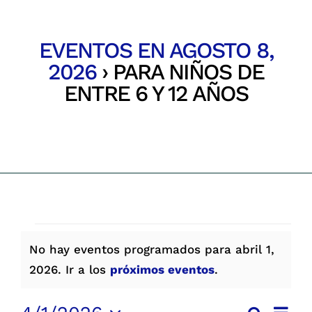
Parques
EVENTOS EN AGOSTO 8,
Recursos
2026
› PARA NIÑOS DE
ENTRE 6 Y 12 AÑOS
Galería
Inicio
Eventos
Emergencias
Contacto
EVENTOS
No hay eventos programados para abril 1,
EN
Aviso
2026. Ir a los
próximos eventos
.
ABRIL
1,
Nave