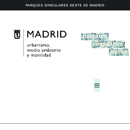
Saltar
PARQUES SINGULARES OESTE DE MADRID
al
contenido
Toggle
Navigation
Home
Actividades