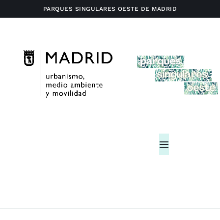
Saltar
PARQUES SINGULARES OESTE DE MADRID
al
contenido
Toggle
Navigation
Home
Actividades