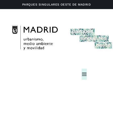
Saltar
PARQUES SINGULARES OESTE DE MADRID
al
contenido
Toggle
Navigation
Home
Actividades