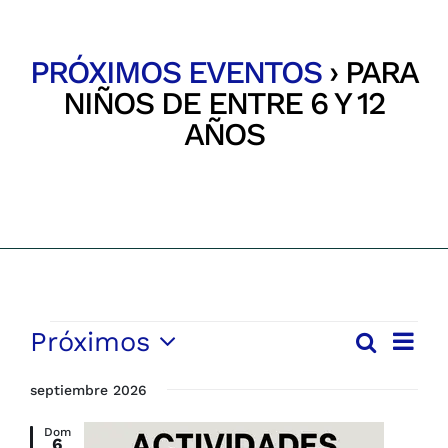
Parques
PRÓXIMOS EVENTOS
› PARA
Recursos
NIÑOS DE ENTRE 6 Y 12
AÑOS
Galería
Inicio
Eventos
Emergencias
Contacto
EVENTOS
Nave
Próximos
Buscar
Navega
Lista
de
Selecciona
vista
de
septiembre 2026
la
de
búsqu
fecha.
Even
Dom
6