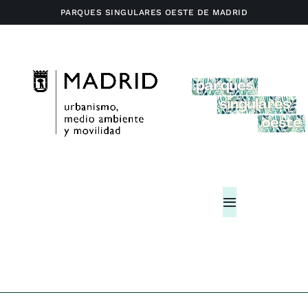
Saltar
PARQUES SINGULARES OESTE DE MADRID
al
contenido
Toggle
Navigation
Home
Actividades