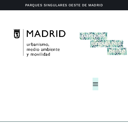
Saltar
PARQUES SINGULARES OESTE DE MADRID
al
contenido
Toggle
Navigation
Home
Actividades