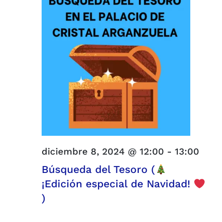
y
2024
vistas
de
Evento
diciembre 8, 2024 @ 12:00
-
13:00
Búsqueda del Tesoro (
¡Edición especial de Navidad!
)