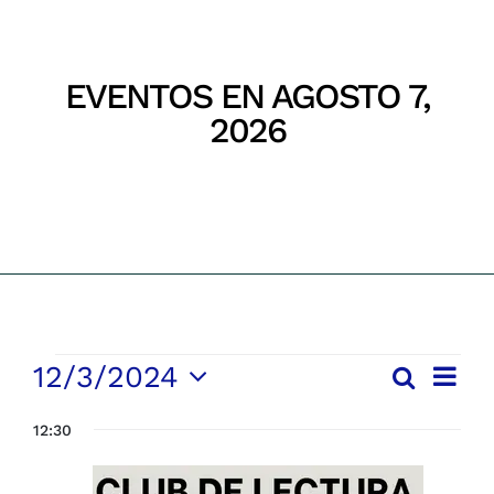
Parques
EVENTOS EN AGOSTO 7,
Recursos
2026
Inicio
Eventos
Galería
Emergencias
Contacto
EVENTOS
Nave
12/3/2024
Buscar
Navega
Día
de
EN
Selecciona
vista
de
12:30
la
DICIEMBRE
de
búsqu
fecha.
Even
3,