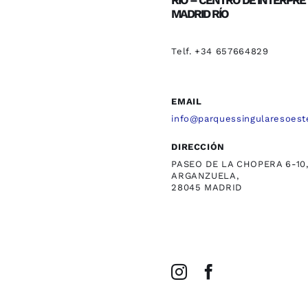
RÍO – CENTRO DE INTERPRE
MADRID RÍO
Telf. +34 657664829
EMAIL
info@parquessingularesoest
DIRECCIÓN
PASEO DE LA CHOPERA 6-10
ARGANZUELA,
28045 MADRID