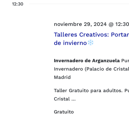
la
vistas
12:30
Eventos
fecha.
para
de
la
Eventos
noviembre 29, 2024 @ 12:3
palabra
Talleres Creativos: Port
clave.
de invierno
Invernadero de Arganzuela
Pun
Invernadero (Palacio de Crista
Madrid
Taller Gratuito para adultos. 
Cristal ...
Gratuito