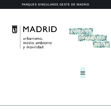
Saltar
PARQUES SINGULARES OESTE DE MADRID
al
contenido
Toggle
Navigation
Home
Actividades