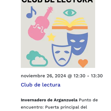
y
2024
vistas
de
Evento
noviembre 26, 2024 @ 12:30
-
13:30
Club de lectura
Invernadero de Arganzuela
Punto de
encuentro: Puerta principal del