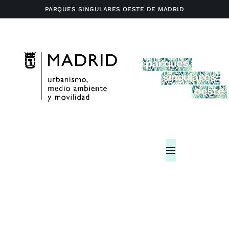
Saltar
PARQUES SINGULARES OESTE DE MADRID
al
contenido
Toggle
Navigation
Home
Actividades