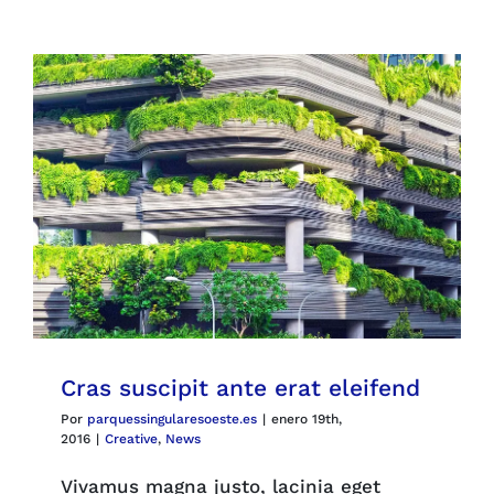
Parques
Recursos
Galería
Emergencias
Contacto
Cras suscipit ante erat eleifend
Por
parquessingularesoeste.es
|
enero 19th,
2016
|
Creative
,
News
Vivamus magna justo, lacinia eget