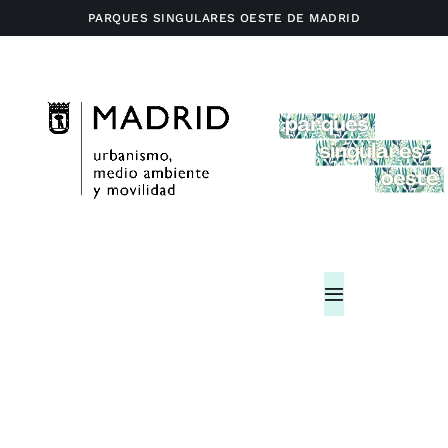
Saltar
PARQUES SINGULARES OESTE DE MADRID
al
contenido
Toggle
Navigation
Home
Actividades