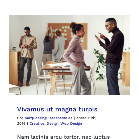
Parques
Recursos
Galería
Emergencias
Contacto
Vivamus ut magna turpis
Por
parquessingularesoeste.es
|
enero 19th,
2016
|
Creative
,
Design
,
Web Design
Nam lacinia arcu tortor, nec luctus