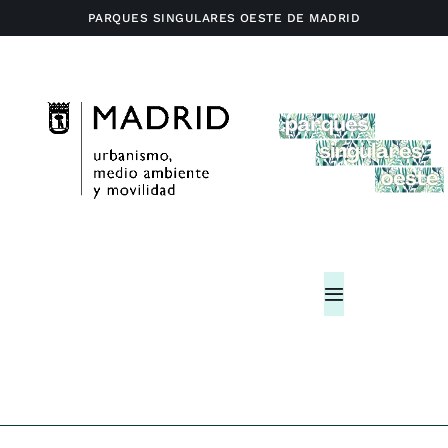
Saltar
PARQUES SINGULARES OESTE DE MADRID
al
contenido
Toggle
Navigation
Home
Actividades