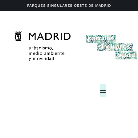
Saltar
PARQUES SINGULARES OESTE DE MADRID
al
contenido
Toggle
Navigation
Home
Actividades