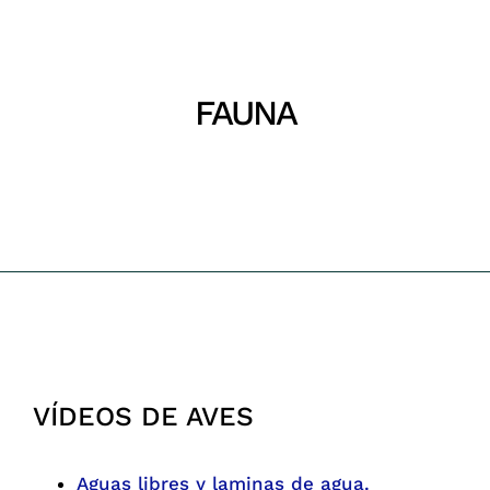
Parques
Recursos
FAUNA
Inicio
Fauna
Galería
Emergencias
Contacto
VÍDEOS DE AVES
Aguas libres y laminas de agua
.