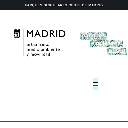
Saltar
PARQUES SINGULARES OESTE DE MADRID
al
contenido
Toggle
Navigation
Home
Actividades