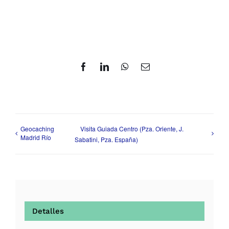
Facebook
LinkedIn
WhatsApp
Correo
electrónico
Geocaching
Visita Guiada Centro (Pza. Oriente, J.
Madrid Río
Sabatini, Pza. España)
Detalles