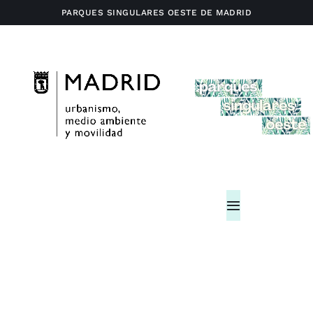
Saltar
PARQUES SINGULARES OESTE DE MADRID
al
contenido
Toggle
Navigation
Home
Actividades