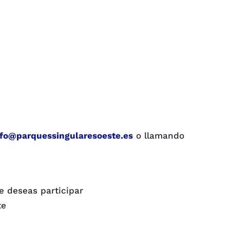
nfo@parquessingularesoeste.es
o llamando
e deseas participar
te