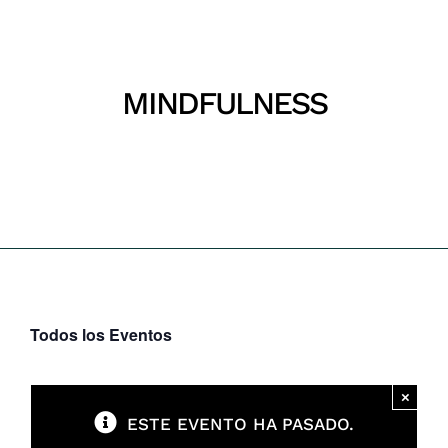
Parques
Recursos
MINDFULNESS
Inicio
Mindfulness
Galería
Emergencias
Contacto
Todos los Eventos
×
ESTE EVENTO HA PASADO.