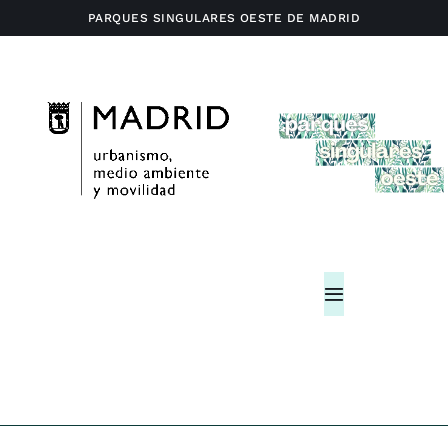
Saltar
PARQUES SINGULARES OESTE DE MADRID
al
contenido
Toggle
Navigation
Home
Actividades