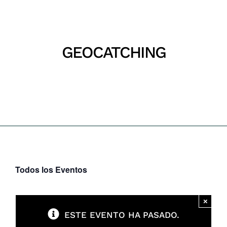
Parques
Recursos
GEOCATCHING
Inicio
Geocatching
Galería
Emergencias
Contacto
Todos los Eventos
×
ESTE EVENTO HA PASADO.