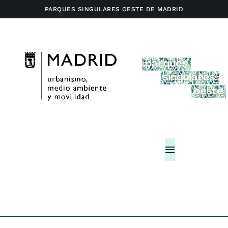
Saltar
PARQUES SINGULARES OESTE DE MADRID
al
contenido
Toggle
Navigation
Home
Actividades