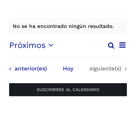
Parques
EVENTOS
No se ha encontrado ningún resultado.
Recursos
Aviso
Nave
Próximos
Buscar
Galería
Navega
Lista
de
Selecciona
vista
de
la
de
Emergencias
Eventos
Eventos
anterior(es)
Hoy
siguiente(s)
búsqu
fecha.
Even
y
Contacto
vistas
SUSCRIBIRSE AL CALENDARIO
de
Evento