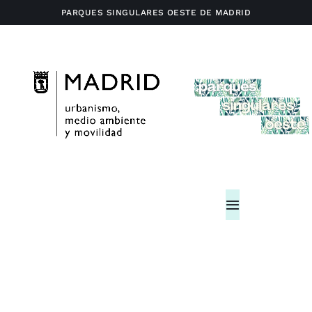
Saltar
PARQUES SINGULARES OESTE DE MADRID
al
contenido
Toggle
Navigation
Home
Actividades