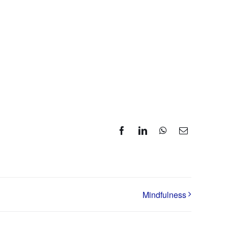
Facebook
LinkedIn
WhatsApp
Correo
electrónico
Mindfulness