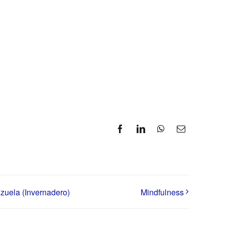
Facebook
LinkedIn
WhatsApp
Correo
electrónico
nzuela (Invernadero)
Mindfulness