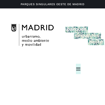
Saltar
PARQUES SINGULARES OESTE DE MADRID
al
contenido
Toggle
Navigation
Home
Actividades