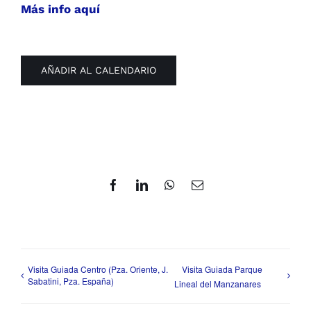
Más info aquí
AÑADIR AL CALENDARIO
Facebook
LinkedIn
WhatsApp
Correo
electrónico
Visita Guiada Centro (Pza. Oriente, J.
Visita Guiada Parque
Sabatini, Pza. España)
Lineal del Manzanares