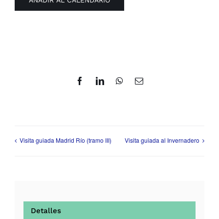
Facebook
LinkedIn
WhatsApp
Correo
electrónico
Visita guiada Madrid Río (tramo III)
Visita guiada al Invernadero
Detalles