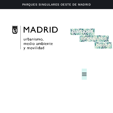
Saltar
PARQUES SINGULARES OESTE DE MADRID
al
contenido
Toggle
Navigation
Home
Actividades