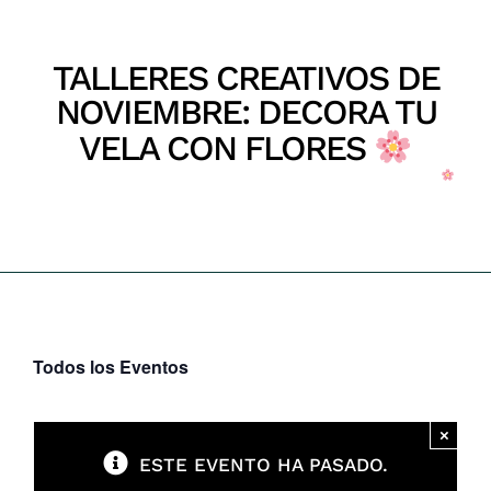
Parques
TALLERES CREATIVOS DE
Recursos
NOVIEMBRE: DECORA TU
VELA CON FLORES
Galería
Inicio
Talleres Creativos de Noviembre: Decora tu Vela con Flores
Emergencias
Contacto
Todos los Eventos
×
ESTE EVENTO HA PASADO.