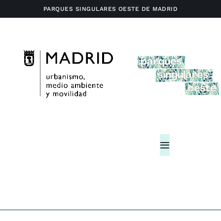
Saltar
PARQUES SINGULARES OESTE DE MADRID
al
contenido
Toggle
Navigation
Home
Actividades