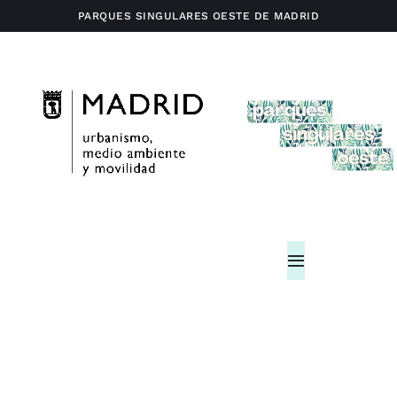
Saltar
PARQUES SINGULARES OESTE DE MADRID
al
contenido
Toggle
Navigation
Home
Actividades