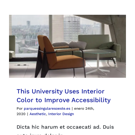
Parques
Recursos
Galería
Emergencias
Contacto
This University Uses Interior
Color to Improve Accessibility
Por
parquessingularesoeste.es
|
enero 24th,
2020
|
Aesthetic
,
Interior Design
Dicta hic harum et occaecati ad. Duis